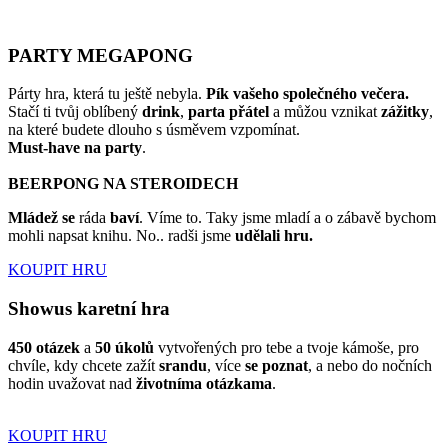
PARTY MEGAPONG
Párty hra, která tu ještě nebyla.
Pík vašeho společného večera.
Stačí ti tvůj oblíbený
drink
,
parta přátel
a můžou vznikat
zážitky
,
na které budete dlouho s úsměvem vzpomínat.
Must-have
na party
.
BEERPONG NA STEROIDECH
Mládež se
ráda
baví
. Víme to. Taky jsme mladí a o zábavě bychom
mohli napsat knihu. No.. radši jsme
udělali hru.
KOUPIT HRU
Showus karetní hra
450 otázek
a
50 úkolů
vytvořených pro tebe a tvoje kámoše, pro
chvíle, kdy chcete zažít
srandu
, více
se poznat
, a nebo do nočních
hodin uvažovat nad
životníma otázkama
.
KOUPIT HRU